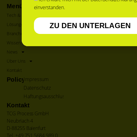
Menü
einverstanden.
Tech & Services
ZU DEN UNTERLAGEN
Lösungen
Branchen
Wissen
News
Über Uns
Kontakt
Impressum
Policy
Datenschutz
Haftungsausschluss
Kontakt
TCG Process GmbH
Neubriach 4
D-88255 Baienfurt
Tel. +49 751 5684 989 0