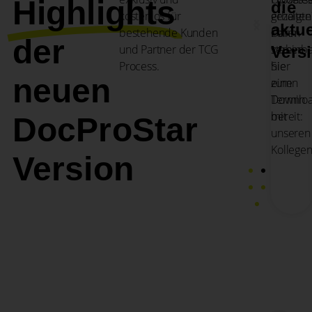
Highlights
die
kostenlos für
gezeigt
erhalten
aktue
bestehende Kunden
Folien
Dann
der
und Partner der TCG
stehen
vereinb
Vers
Process.
hier
Sie
neuen
zum
einen
Downlo
Termin
bereit:
mit
DocProStar
unseren
Kollegen
Version