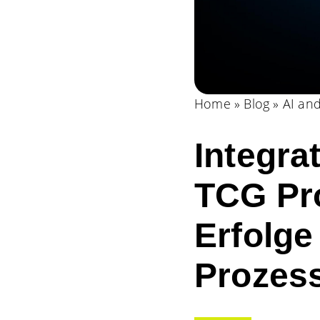
Home
»
Blog
»
AI and
Integra
TCG Pr
Erfolge
Prozes