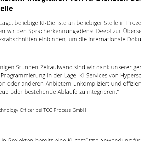
elle
Lage, beliebige KI-Dienste an beliebiger Stelle in Proze
ten wir den Spracherkennungsdienst Deepl zur Übers
tabschnitten einbinden, um die internationale Dok
enigen Stunden Zeitaufwand sind wir dank unserer ge
 Programmierung in der Lage, KI-Services von Hypersc
 oder anderen Anbietern unkompliziert und effizien
neue oder bestehende Abläufe zu integrieren.“
echnology Officer bei TCG Process GmbH
 in Projekten bereits eine KI-gestützte Anwendung für