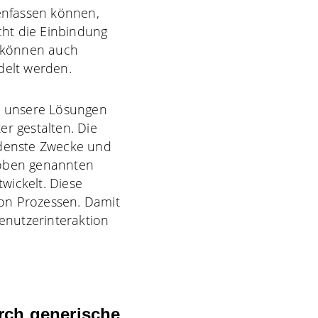
menfassen können,
ht die Einbindung
 können auch
delt werden.
r unsere Lösungen
er gestalten. Die
edenste Zwecke und
 oben genannten
wickelt. Diese
on Prozessen. Damit
Benutzerinteraktion
urch generische