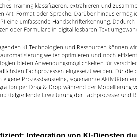
iches Training klassifizieren, extrahieren und zusam
n Art, Format oder Sprache. Darüber hinaus ermöglic
API eine umfassende Handschrifterkennung. Dadurch
izen oder Formulare in digital lesbaren Text umgewan
agenden KI-Technologien und Ressourcen können wi
automatisierung weiter optimieren und noch effizient
nologien bieten Anwendungsmöglichkeiten für verschi
edlichsten Fachprozessen eingesetzt werden. Für die
eigene Prozessbausteine, sogenannte Aktivitäten ent
egration per Drag & Drop während der Modellierung v
e und tiefgreifende Erweiterung der Fachprozesse und 
fizient: Integration von KI-Diensten d