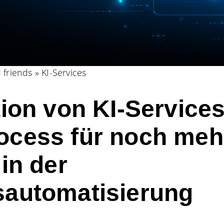
 friends
»
KI-Services
tion von KI-Services
ocess für noch meh
 in der
sautomatisierung