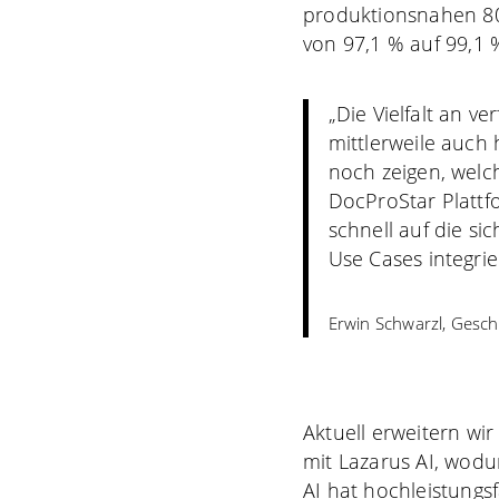
produktionsnahen 80:
von 97,1 % auf 99,1 
„Die Vielfalt an 
mittlerweile auch
noch zeigen, welc
DocProStar Plattfo
schnell auf die si
Use Cases integri
Erwin Schwarzl, Gesc
Aktuell erweitern wi
mit Lazarus AI
, wodu
AI
hat hochleistungs