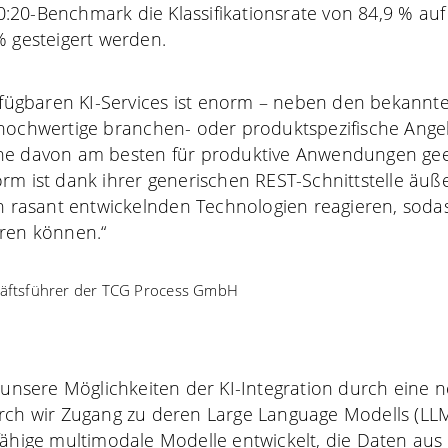
20-Benchmark die Klassifikationsrate von 84,9 % auf
% gesteigert werden.
verfügbaren KI-Services ist enorm – neben den bekann
 hochwertige branchen- oder produktspezifische Angeb
he davon am besten für produktive Anwendungen gee
rm ist dank ihrer generischen REST-Schnittstelle äuße
ch rasant entwickelnden Technologien reagieren, sodas
eren können.“
häftsführer der TCG Process GmbH
r unsere Möglichkeiten der KI-Integration durch eine
n
rch wir Zugang zu deren Large Language Modells (LLM
fähige multimodale Modelle entwickelt, die Daten a