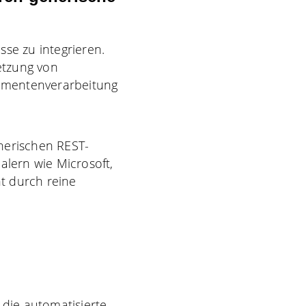
sse zu integrieren.
etzung von
umentenverarbeitung
nerischen REST-
alern wie Microsoft,
t durch reine
 die automatisierte