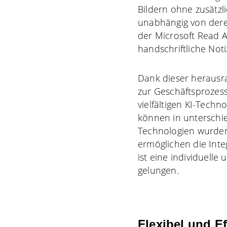
Bildern ohne zusätzl
unabhängig von dere
der Microsoft Read 
handschriftliche Not
Dank dieser herausr
zur Geschäftsprozess
vielfältigen KI-Tech
können in unterschi
Technologien wurden 
ermöglichen die Int
ist eine individuell
gelungen.
Flexibel und Ef