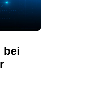
 bei
r