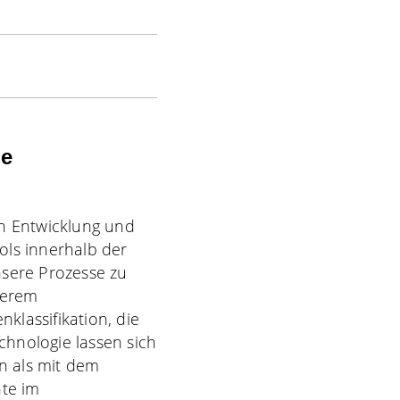
ie
gen Entwicklung und
ols innerhalb der
nsere Prozesse zu
serem
klassifikation, die
hnologie lassen sich
en als mit dem
nte im