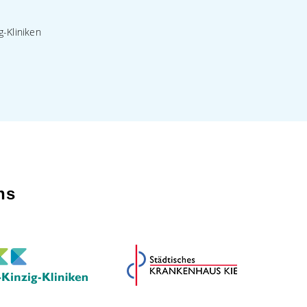
g-Kliniken
ns