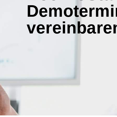
Demotermi
vereinbare