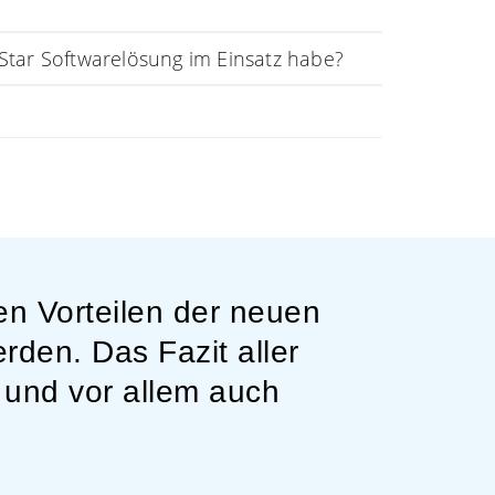
Star Softwarelösung im Einsatz habe?
en Vorteilen der neuen
„Die
den. Das Fazit aller
notwen
t und vor allem auch
alle