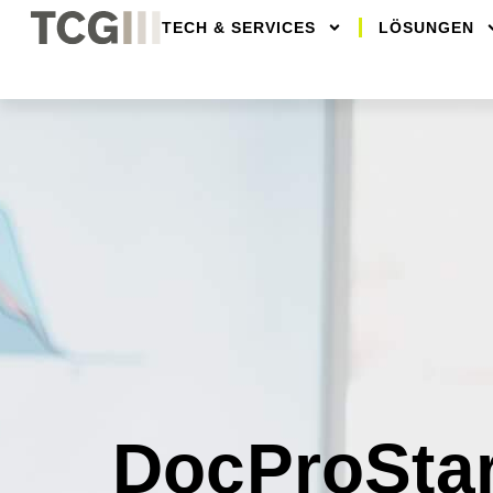
TECH & SERVICES
LÖSUNGEN
DocProSta