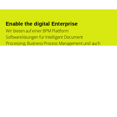
Enable the digital Enterprise
Wir bieten auf einer BPM Plattform
Softwarelösungen für Intelligent Document
Processing, Business Process Management und auch
für Output Prozesse. Unsere Low-Code Plattform ist
On Premise oder in der Cloud einsetzbar mit dem
Ziel End-to-End Prozesse für unsere Kunden zu
automatisieren. Als TCG Process GmbH betreuen
wir unsere Kunden und Partner in Deutschland und
Österreich. Wir sind Teil der internationalen TCG
Process Gruppe mit Standorten auf allen
Kontinenten.
Menü
Tech & Services