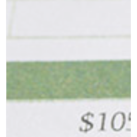
Exceltabellen haben ihre Berechtigung und
Tabellen sind auch für unsere Prozesse ein
absolutes Must-Have. Doch dezentrale erstelle
Berichte im XSLX Format sind oft sehr vielfältig,
fehleranfällig und ab einer bestimmten Größe
und Vielzahl wird es schwierig, den Überblick zu
behalten.