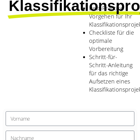
Klassifikationspro
Best-Practice
Vorgehen für Ihr
Klassifikationsproje
Checkliste für die
optimale
Vorbereitung
Schritt-für-
Schritt-Anleitung
für das richtige
Aufsetzen eines
Klassifikationsproje