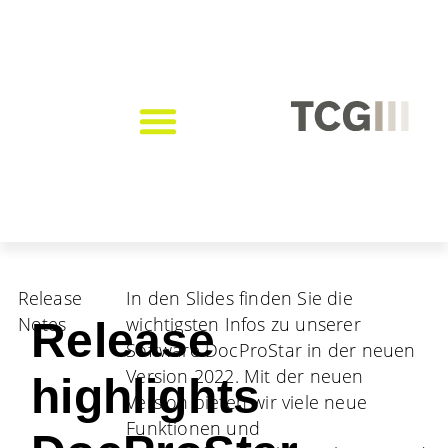
Release
In den Slides finden Sie die
Notes
wichtigsten Infos zu unserer
Release
Software DocProStar in der neuen
Version 2022. Mit der neuen
highlights
Version bieten wir viele neue
Funktionen und