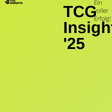
Ein
TCG
voller
Erfolg!
Insigh
'25