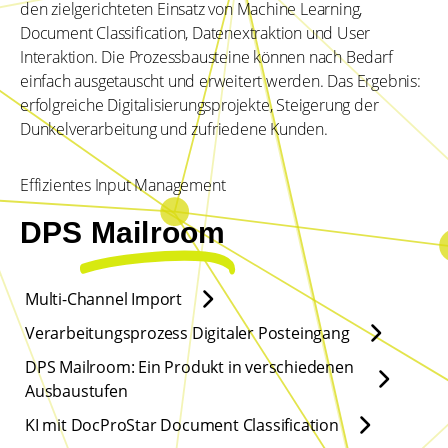
den zielgerichteten Einsatz von Machine Learning,
Document Classification, Datenextraktion und User
Interaktion. Die Prozessbausteine können nach Bedarf
einfach ausgetauscht und erweitert werden. Das Ergebnis:
erfolgreiche Digitalisierungsprojekte, Steigerung der
Dunkelverarbeitung und zufriedene Kunden.
Effizientes Input Management
DPS
Mailroom
Multi-Channel Import
Verarbeitungsprozess Digitaler Posteingang
DPS Mailroom: Ein Produkt in verschiedenen
Ausbaustufen
KI mit DocProStar Document Classification