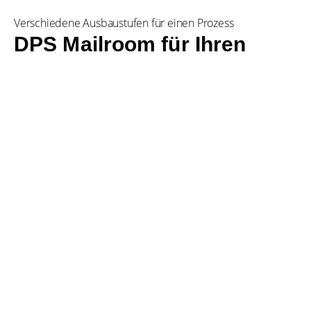
Verschiedene Ausbaustufen für einen Prozess
DPS Mailroom für Ihren
Bedarf
Für das Routing der eingehenden Kommunikation können
unterschiedliche Technologien genutzt werden. Aus
jahrelanger Erfahrung im Input Management sind
verschiedene Ausbaustufen entstanden:
Einfache Anforderungen können mit einer