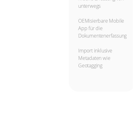
Schnittstelle für die
unterwegs
Anbindung an
beliebige Web-
OEMisierbare Mobile
Anwendungen
App für die
Dokumentenerfassung
Schnelle
Implementierung mit
Import inklusive
geringem Aufwand
Metadaten wie
Geotagging
Direkte Anbindung
und Erfassung der
eingehenden
Dokumente