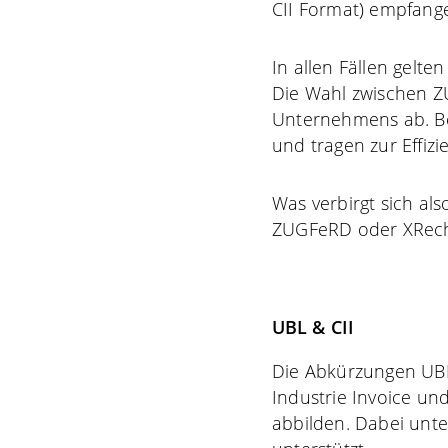
CII Format) empfang
In allen Fällen gelt
Die Wahl zwischen Z
Unternehmens ab. Be
und tragen zur Effiz
Was verbirgt sich a
ZUGFeRD oder XRech
UBL & CII
Die Abkürzungen UBL 
Industrie Invoice u
abbilden. Dabei unt