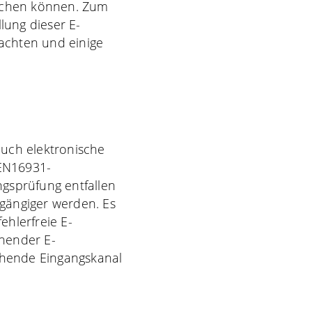
buchen können. Zum
lung dieser E-
achten und einige
auch elektronische
EN16931-
gsprüfung entfallen
gängiger werden. Es
hlerfreie E-
hender E-
ehende Eingangskanal