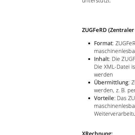
unterstützt.
ZUGFeRD (Zentraler
Format
: ZUGFeR
maschinenlesba
Inhalt
: Die ZUG
Die XML-Datei i
werden
Übermittlung
: 
werden, z. B. p
Vorteile
: Das Z
maschinenlesbar
Weiterverarbeit
XRechnung: