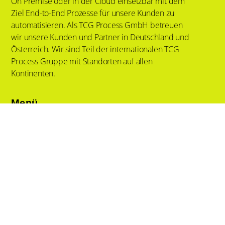
On Premise oder in der Cloud einsetzbar mit dem
Ziel End-to-End Prozesse für unsere Kunden zu
automatisieren. Als TCG Process GmbH betreuen
wir unsere Kunden und Partner in Deutschland und
Österreich. Wir sind Teil der internationalen TCG
Process Gruppe mit Standorten auf allen
Kontinenten.
Menü
Tech & Services
Lösungen
Branchen
Wissen
News
Über Uns
Kontakt
Impressum
Policy