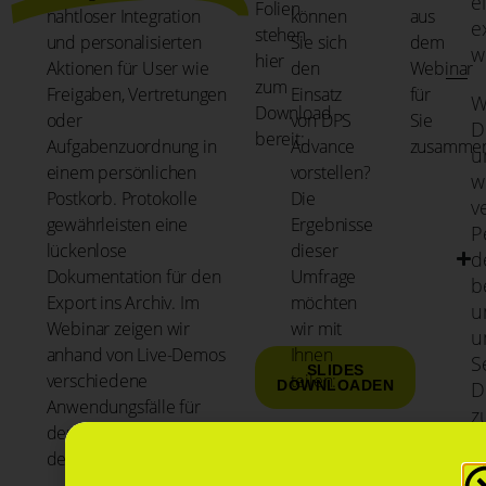
e
Folien
nahtloser Integration
können
aus
e
stehen
und personalisierten
Sie sich
dem
w
hier
Aktionen für User wie
den
Webinar
zum
Freigaben, Vertretungen
Einsatz
für
W
Download
oder
von DPS
Sie
D
bereit:
Aufgabenzuordnung in
Advance
zusammen
u
einem persönlichen
vorstellen?
w
Postkorb. Protokolle
Die
v
gewährleisten eine
Ergebnisse
P
lückenlose
dieser
d
Dokumentation für den
Umfrage
b
Export ins Archiv. Im
möchten
u
Webinar zeigen wir
wir mit
u
anhand von Live-Demos
Ihnen
S
SLIDES
verschiedene
teilen:
D
DOWNLOADEN
Anwendungsfälle für
z
den praktischen Einsatz
der Lösung.