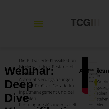
Die KI-basierte Klassifikation
ist ein wichtiger Bestandteil
Webinar:
Die
Aufzeichn
Slides
unserer
im
Automatisierungslösungen
Deep
Webin
mit DocProStar. Gerade im
gezeig
Inputmanagement und bei
Folien
Dive
digitalen
stehen
Posteingangslösungen spielt
hier