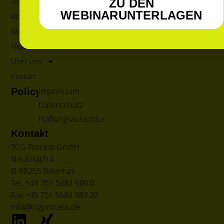
Lösungen
ZU DEN
WEBINARUNTERLAGEN
Branchen
Wissen
News
Über Uns
Kontakt
Impressum
Policy
Datenschutz
Haftungsausschluss
Kontakt
TCG Process GmbH
Neubriach 4
D-88255 Baienfurt
Tel. +49 751 5684 989 0
Fax +49 751 5684 989 20
info@tcgprocess.de