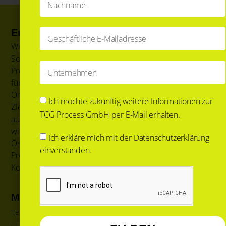
Enable the digital Enterprise
Wir bieten auf einer BPM Plattform
Softwarelösungen für Intelligent Document
Processing, Business Process Management und auch
für Output Prozesse. Unsere Low-Code Plattform ist
On Premise oder in der Cloud einsetzbar mit dem
Ich möchte zukünftig weitere Informationen zur
Ziel End-to-End Prozesse für unsere Kunden zu
TCG Process GmbH per E-Mail erhalten.
automatisieren. Als TCG Process GmbH betreuen
wir unsere Kunden und Partner in Deutschland und
Ich erkläre mich mit der
Datenschutzerklärung
Österreich. Wir sind Teil der internationalen TCG
einverstanden.
Process Gruppe mit Standorten auf allen
Kontinenten.
Menü
Tech & Services