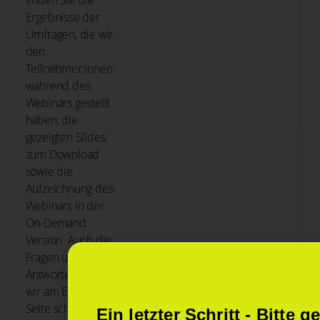
Ergebnisse der
Umfragen, die wir
den
Teilnehmer:innen
während des
Webinars gestellt
haben, die
gezeigten Slides
zum Download
sowie die
Aufzeichnung des
Webinars in der
On-Demand
Version. Auch die
Fragen und
Antworten haben
wir am Ende der
Seite schriftlich für
Ein letzter Schritt - Bitte 