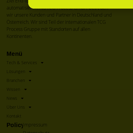
Ziel End-to-End Prozesse für unsere Kunden zu
automatisieren. Als TCG Process GmbH betreuen
wir unsere Kunden und Partner in Deutschland und
Österreich. Wir sind Teil der internationalen TCG
Process Gruppe mit Standorten auf allen
Kontinenten.
Menü
Tech & Services
Lösungen
Branchen
Wissen
News
Über Uns
Kontakt
Impressum
Policy