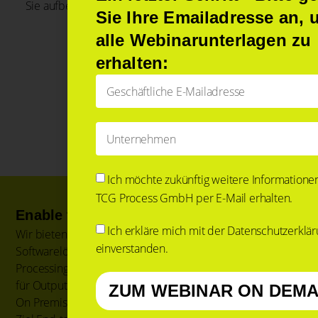
Sie aufbereitet.
Sie Ihre Emailadresse an, 
alle Webinarunterlagen zu
erhalten:
Ich möchte zukünftig weitere Informatione
TCG Process GmbH per E-Mail erhalten.
Enable the digital Enterprise
Ich erkläre mich mit der
Datenschutzerklär
Wir bieten auf einer BPM Plattform
einverstanden.
Softwarelösungen für Intelligent Document
Processing, Business Process Management und auch
für Output Prozesse. Unsere Low-Code Plattform ist
ZUM WEBINAR ON DEM
On Premise oder in der Cloud einsetzbar mit dem