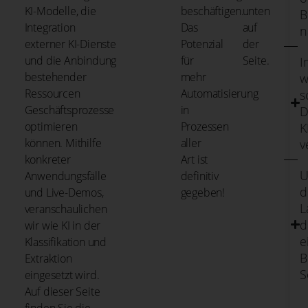
KI-Modelle, die
beschäftigen.
unten
B
Integration
Das
auf
n
externer KI-Dienste
Potenzial
der
und die Anbindung
für
Seite.
I
bestehender
mehr
w
Ressourcen
Automatisierung
s
Geschäftsprozesse
in
D
optimieren
Prozessen
K
können. Mithilfe
aller
v
konkreter
Art ist
U
Anwendungsfälle
definitiv
d
und Live-Demos,
gegeben!
L
veranschaulichen
d
wir wie KI in der
e
Klassifikation und
B
Extraktion
S
eingesetzt wird.
Auf dieser Seite
finden Sie die