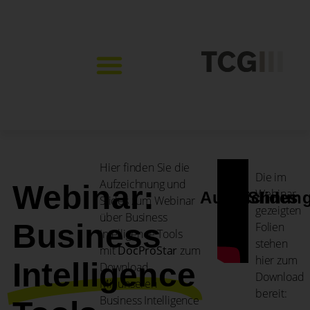
Hier finden Sie die
Die im
Aufzeichnung und
Webinar:
Webinar
Aufzeichnun
Slides
Slides zum Webinar
gezeigten
über Business
Business
Folien
Intelligence Tools
stehen
mit
DocProStar
zum
hier zum
Intelligence
Download.
Download
Mit unseren
bereit:
Business Intelligence