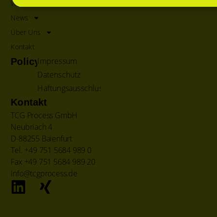
Wissen
News
Über Uns
Kontakt
Impressum
Policy
Datenschutz
Haftungsausschluss
Kontakt
TCG Process GmbH
Neubriach 4
D-88255 Baienfurt
Tel. +49 751 5684 989 0
Fax +49 751 5684 989 20
info@tcgprocess.de