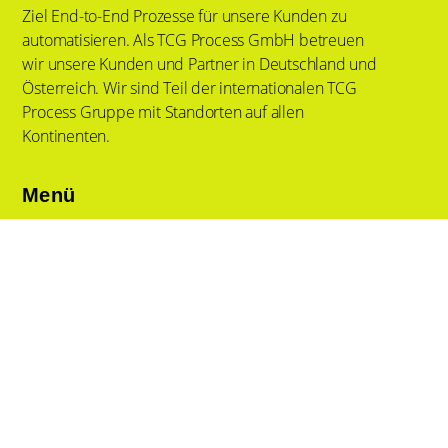
Ziel End-to-End Prozesse für unsere Kunden zu
automatisieren. Als TCG Process GmbH betreuen
wir unsere Kunden und Partner in Deutschland und
Österreich. Wir sind Teil der internationalen TCG
Process Gruppe mit Standorten auf allen
Kontinenten.
Menü
Tech & Services
Lösungen
Branchen
Wissen
News
Über Uns
Kontakt
Impressum
Policy