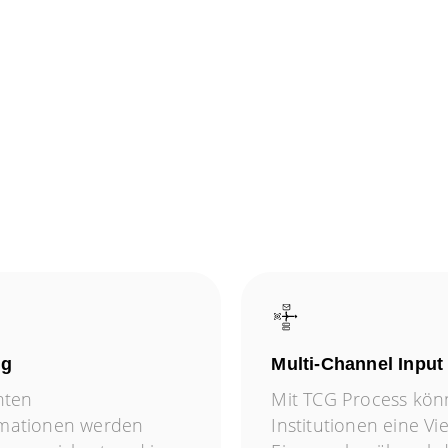
ng
Multi-Channel Input
nten
Mit TCG Process kö
rmationen werden
Institutionen eine Vi