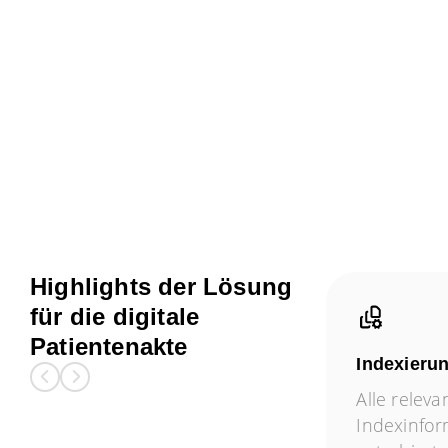
Highlights der Lösung
für die digitale
Patientenakte
Klassifikation mit KI
Indexieru
Alle Informationen werden nach
Alle releva
modernsten
Indexinfo