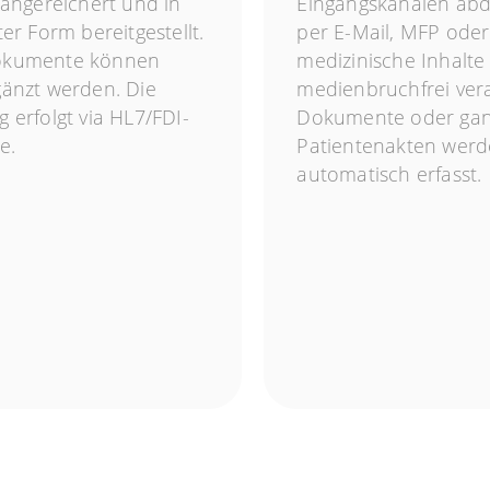
 angereichert und in
Eingangskanälen ab
ter Form bereitgestellt.
per E-Mail, MFP ode
okumente können
medizinische Inhalt
gänzt werden. Die
medienbruchfrei vera
 erfolgt via HL7/FDI-
Dokumente oder ga
e.
Patientenakten wer
automatisch erfasst.