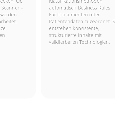
decken. Ob
Klassifikationsmethoden
r Scanner –
automatisch Business Rules,
e werden
Fachdokumenten oder
rbeitet.
Patientendaten zugeordnet. S
nze
entstehen konsistente,
den
strukturierte Inhalte mit
validierbaren Technologien.