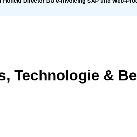
f Holicki Director BU e-Invoicing SAP und Web-
s, Technologie & B