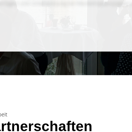
nterlagen und Unterstützung bei Marketingkampagnen
er
eit
artnerschaften