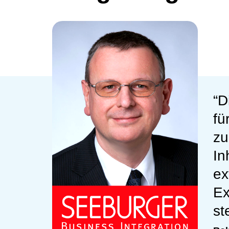
“D
fü
zu
In
ex
Ex
st