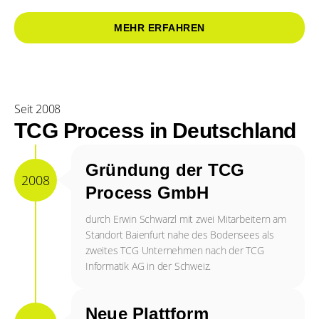
MEHR ERFAHREN
Seit 2008
TCG Process in Deutschland
Gründung der TCG
2008
Process GmbH
durch Erwin Schwarzl mit zwei Mitarbeitern am
Standort Baienfurt nahe des Bodensees als
zweites TCG Unternehmen nach der TCG
Informatik AG in der Schweiz.
Neue Plattform