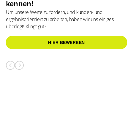
kennen!
Um unsere Werte zu fördern, und kunden- und
Mod
F
ergebnisorientiert zu arbeiten, haben wir uns einiges
Aus
A
überlegt! Klingt gut?
Top-
W
tech
h
HIER BEWERBEN
mod
di
Auss
ri
und
M
Tool
a
für
H
virtu
u
Zusa
Bü
u
T
is
in
g
D