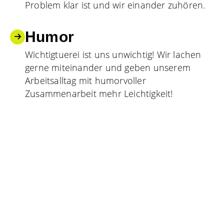
Problem klar ist und wir einander zuhören.
Humor
Wichtigtuerei ist uns unwichtig! Wir lachen
gerne miteinander und geben unserem
Arbeitsalltag mit humorvoller
Zusammenarbeit mehr Leichtigkeit!
Kreativität
Für unsere Prozesslösungen ist Kreativität
gefragt! Hindernisse, denen wir begegnen,
sind eine Chance für innovative Lösungen
und neue Ansätze.
Eigeninitiative