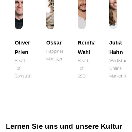
s
Oliver
Oskar
Reinhard
Julia
Happiness
Prien
Wahl
Hahn
Manager
Head
Head
Werkstuden
of
of
Online-
Consulting
SSO
Marketing
Lernen Sie uns und unsere Kultur