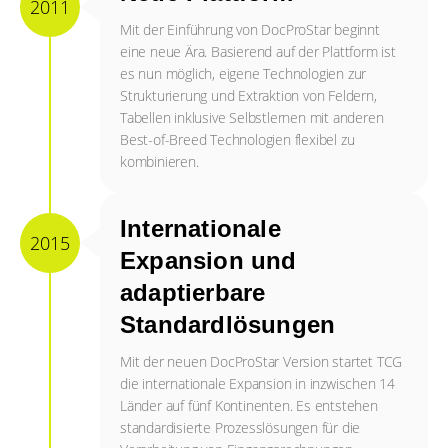
2011
Mit der Einführung von DocProStar beginnt
eine neue Ära. Basierend auf der Plattform ist
es nun möglich, eigene Technologien zur
Strukturierung und Extraktion von Feldern,
Tabellen inklusive Selbstlernen mit anderen
Best-of-Breed Technologien flexibel zu
kombinieren.
Internationale
2015
Expansion und
adaptierbare
Standardlösungen
Mit der neuen DocProStar Version startet TCG
die internationale Expansion in inzwischen 14
Länder auf fünf Kontinenten. Es entstehen
standardisierte Prozesslösungen für die