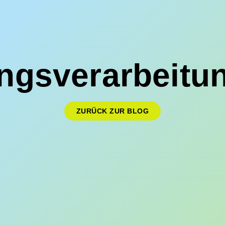
gsverarbeitun
ZURÜCK ZUR BLOG