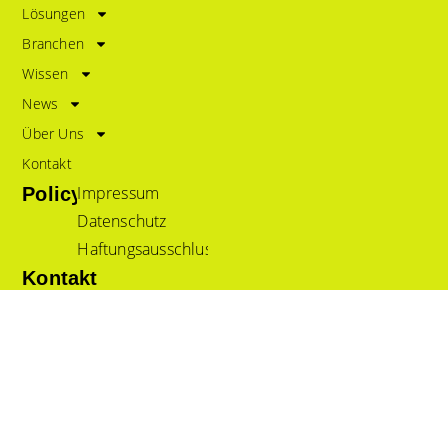
Lösungen
Branchen
Wissen
News
Über Uns
Kontakt
Impressum
Policy
Datenschutz
Haftungsausschluss
Kontakt
TCG Process GmbH
Neubriach 4
D-88255 Baienfurt
Tel. +49 751 5684 989 0
Fax +49 751 5684 989 20
info@tcgprocess.de