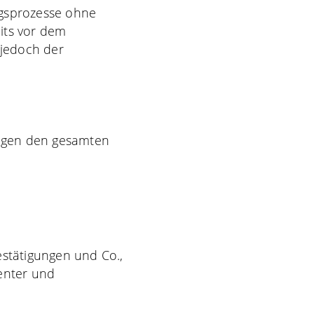
gsprozesse ohne
eits vor dem
 jedoch der
unigen den gesamten
estätigungen und Co.,
ienter und