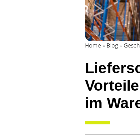
Home
»
Blog
»
Gesch
Liefers
Vorteile
im War