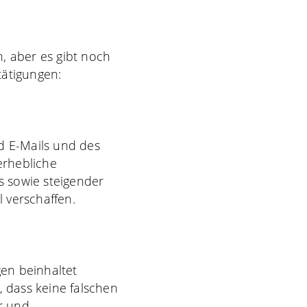
h, aber es gibt noch
tätigungen:
nd
E-Mails
und des
erhebliche
 sowie steigender
 verschaffen.
en beinhaltet
, dass keine falschen
r und