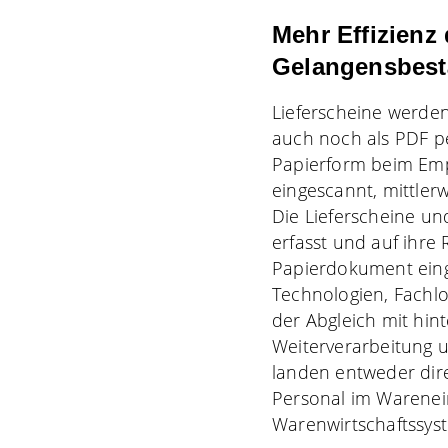
Mehr Effizienz 
Gelangensbest
Lieferscheine werden
auch noch als PDF p
Papierform beim Empf
eingescannt
, mittle
Die Lieferscheine u
erfasst und auf ihre 
Papierdokument eing
Technologien, Fachl
der Abgleich mit hint
Weiterverarbeitung u
landen entweder dir
Personal im Warenei
Warenwirtschaftssys