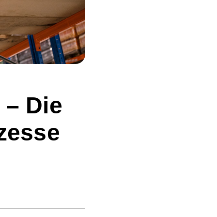
 – Die
ozesse