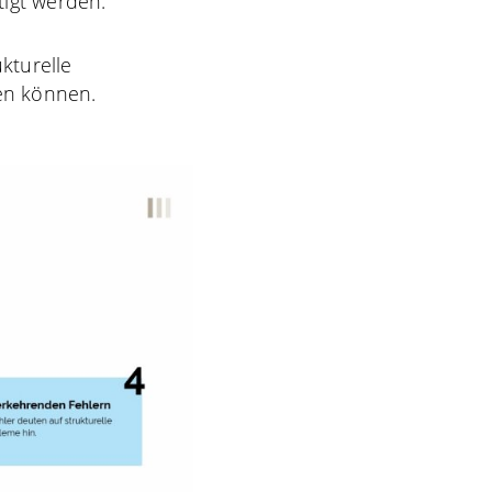
tigt werden.
kturelle
den können.