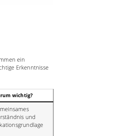
sammen ein
ichtige Erkenntnisse
rum wichtig?
gemeinsames
rständnis und
ationsgrundlage