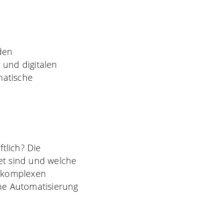
 den
und digitalen
matische
tlich? Die
net sind und welche
r komplexen
che Automatisierung