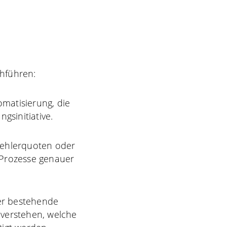
chführen:
omatisierung, die
gsinitiative.
Fehlerquoten oder
 Prozesse genauer
er bestehende
u verstehen, welche