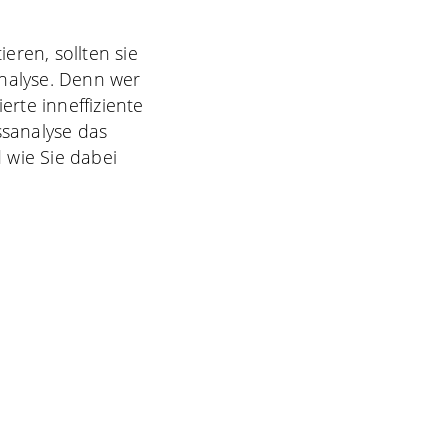
eren, sollten sie
analyse. Denn wer
erte inneffiziente
ssanalyse das
 wie Sie dabei