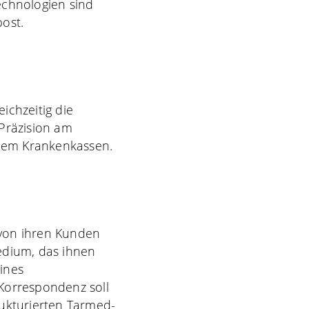
echnologien sind
ost.
ichzeitig die
 Präzision am
llem Krankenkassen.
 von ihren Kunden
edium, das ihnen
eines
Korrespondenz soll
rukturierten Tarmed-