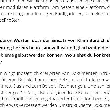
um nehmen wir nicht das Beste aus den verschiede
iner modularen Plattform? Am besten eine Plattform, di
 ohne Programmierung zu konfigurieren, also eine L
ocProStar
.
nderen Worten, dass der Einsatz von KI im Bereich d
ng bereits heute sinnvoll ist und gleichzeitig die 
leme gelöst werden können. Wo siehst du konkrete
?
n wir grundsätzlich drei Arten von Dokumenten: Struk
ht, zum Beispiel Formulare. Bei semistrukturierten 
hr wo. Das sind zum Beispiel Rechnungen. Und schließ
ist der große Rest, also die ganze freie Korrespondenz, 
d mit traditioneller, regelbasierter Extraktion bereits
noch etwas verbessert werden. Unstrukturierte Dokum