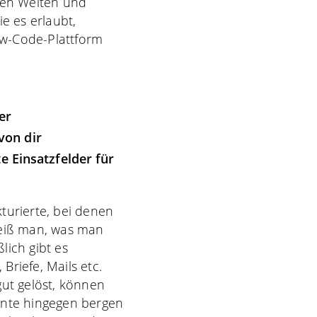
nen Welten und
e es erlaubt,
ow-Code-Plattform
er
von dir
 Einsatzfelder für
turierte, bei denen
weiß man, was man
lich gibt es
Briefe, Mails etc.
 gut gelöst, können
ente hingegen bergen