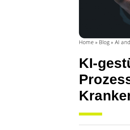
Home
»
Blog
»
AI and
KI-gest
Prozess
Kranke