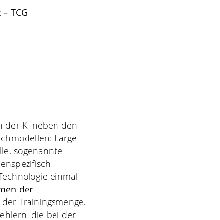
z – TCG
in der KI neben den
achmodellen: Large
lle, sogenannte
denspezifisch
 Technologie einmal
men der
 der Trainingsmenge,
ehlern, die bei der