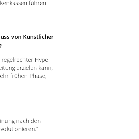
ankenkassen führen
luss von Künstlicher
?
n regelrechter Hype
itung erzielen kann,
sehr frühen Phase,
einung nach den
olutionieren.“