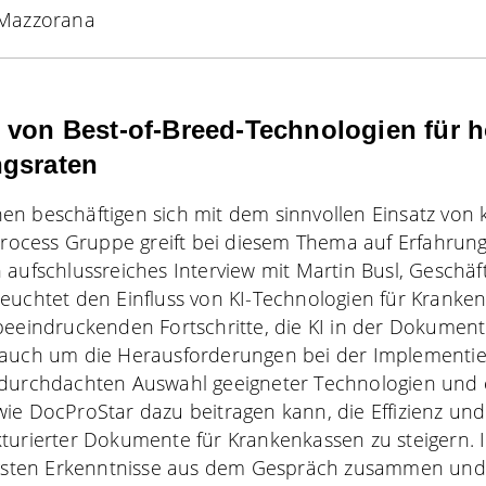
 Mazzorana
 von Best-of-Breed-Technologien für 
ngsraten
n beschäftigen sich mit dem sinnvollen Einsatz von k
 Process Gruppe greift bei diesem Thema auf Erfahrun
 aufschlussreiches Interview mit Martin Busl, Geschä
leuchtet den Einfluss von KI-Technologien für Kranke
beeindruckenden Fortschritte, die KI in der Dokumen
 auch um die Herausforderungen bei der Implementier
durchdachten Auswahl geeigneter Technologien und er
ie DocProStar dazu beitragen kann, die Effizienz und
turierter Dokumente für Krankenkassen zu steigern. 
igsten Erkenntnisse aus dem Gespräch zusammen und z