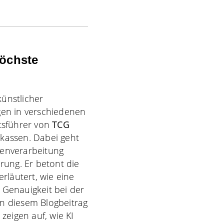
höchste
ünstlicher
gen in verschiedenen
ftsführer von
TCG
nkassen. Dabei geht
tenverarbeitung
ung. Er betont die
läutert, wie eine
 Genauigkeit bei der
In diesem Blogbeitrag
eigen auf, wie KI