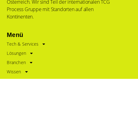
Österreich. Wir sind Teil der internationalen TCG
Process Gruppe mit Standorten auf allen
Kontinenten.
Menü
Tech & Services
Lösungen
Branchen
Wissen
News
Über Uns
Kontakt
Impressum
Policy
Datenschutz
Haftungsausschluss
Kontakt