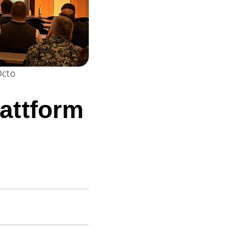
Octo
attform