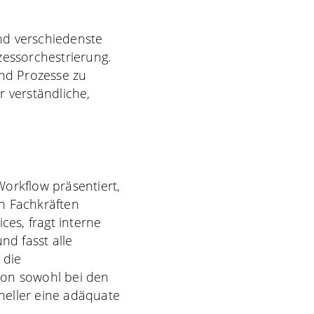
nd verschiedenste
zessorchestrierung.
End Prozesse zu
r verständliche,
orkflow präsentiert,
on Fachkräften
ces, fragt interne
d fasst alle
 die
ion sowohl bei den
neller eine adäquate