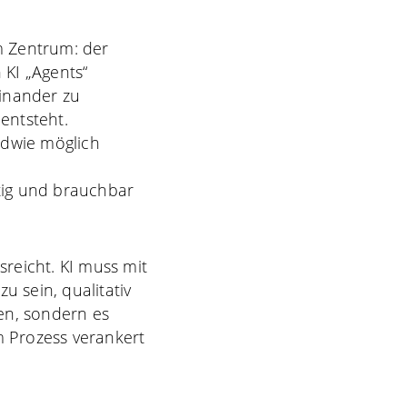
m Zentrum: der
 KI „Agents“
einander zu
entsteht.
ndwie möglich
r
tig und brauchbar
usreicht. KI muss mit
u sein, qualitativ
gen, sondern es
m Prozess verankert