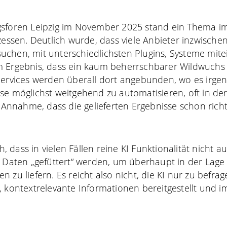
gsforen Leipzig im November 2025 stand ein Thema i
zessen. Deutlich wurde, dass viele Anbieter inzwischen
chen, mit unterschiedlichsten Plugins, Systeme mit
m Ergebnis, dass ein kaum beherrschbarer Wildwuchs 
Services werden überall dort angebunden, wo es irge
se möglichst weitgehend zu automatisieren, oft in de
nnahme, dass die gelieferten Ergebnisse schon rich
ch, dass in vielen Fällen reine KI Funktionalität nicht a
 Daten „gefüttert“ werden, um überhaupt in der Lage z
 zu liefern. Es reicht also nicht, die KI nur zu befra
, kontextrelevante Informationen bereitgestellt und i