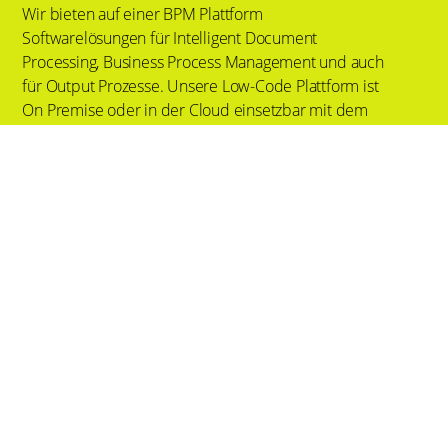
Wir bieten auf einer BPM Plattform
Softwarelösungen für Intelligent Document
Processing, Business Process Management und auch
für Output Prozesse. Unsere Low-Code Plattform ist
On Premise oder in der Cloud einsetzbar mit dem
Ziel End-to-End Prozesse für unsere Kunden zu
automatisieren. Als TCG Process GmbH betreuen
wir unsere Kunden und Partner in Deutschland und
Österreich. Wir sind Teil der internationalen TCG
Process Gruppe mit Standorten auf allen
Kontinenten.
Menü
Tech & Services
Lösungen
Branchen
Wissen